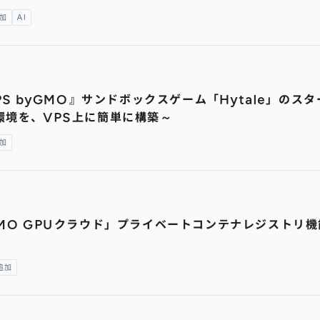
加
AI
PS byGMO』サンドボックスゲーム「Hytale」の
環境を、VPS上に簡単に構築～
加
GMO GPUクラウド」プライベートコンテナレジストリ
追加