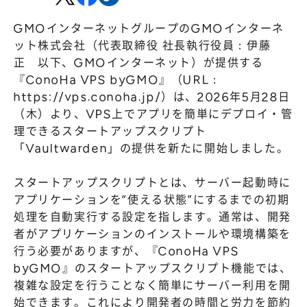
株主総会
仕事を知る
GMOインターネットグループのGMOインターネ
IRカレンダー
会社を知る
ット株式会社（代表取締役 社長執行役員：伊藤
よくあるご質問
人を知る
正 以下、GMOインターネット）が提供する
『ConoHa VPS byGMO』（URL：
地域採用
https://vps.conoha.jp/
）は、2026年5月28日
障がい者採用
（木）より、VPS上でアプリを簡単にデプロイ・管
理できるスタートアップスクリプト
キャリア/アルバイト採用
「Vaultwarden」の提供を新たに開始しました。
新卒採用
スタートアップスクリプトとは、サーバー起動時に
アプリケーションを“使える状態”にするまでの初期
処理を自動実行する設定を指します。通常は、開発
者がアプリケーションのインストールや環境構築を
行う必要がありますが、『ConoHa VPS
byGMO』のスタートアップスクリプト機能では、
複雑な設定を行うことなく簡単にサーバー利用を開
始できます。これにより開発者の時間と労力を節約