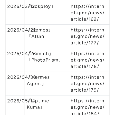
2026/03/12
「Dokploy」
https://intern
et.gmo/news/
article/162/
2026/04/22
「Memos」
https://intern
「Atuin」
et.gmo/news/
article/177/
2026/04/23
「Immich」
https://intern
「PhotoPrism」
et.gmo/news/
article/178/
2026/04/30
「Hermes
https://intern
Agent」
et.gmo/news/
article/179/
2026/05/14
「Uptime
https://intern
Kuma」
et.gmo/news/
article/184/