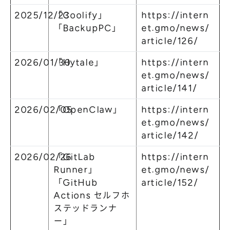
2025/12/23
「Coolify」
https://intern
「BackupPC」
et.gmo/news/
article/126/
2026/01/30
「Hytale」
https://intern
et.gmo/news/
article/141/
2026/02/05
「OpenClaw」
https://intern
et.gmo/news/
article/142/
2026/02/26
「GitLab
https://intern
Runner」
et.gmo/news/
「GitHub
article/152/
Actions セルフホ
ステッドランナ
ー」