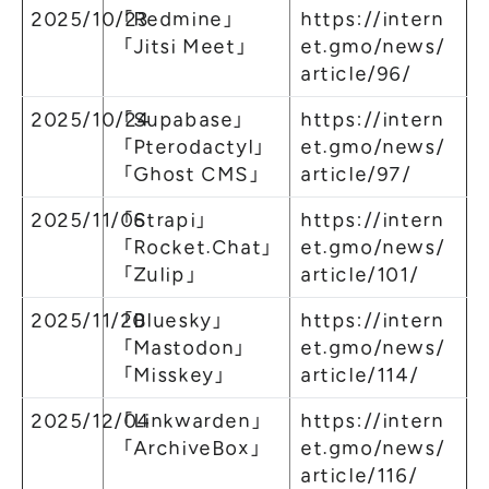
2025/10/23
「Redmine」
https://intern
「Jitsi Meet」
et.gmo/news/
article/96/
2025/10/24
「Supabase」
https://intern
「Pterodactyl」
et.gmo/news/
「Ghost CMS」
article/97/
2025/11/06
「Strapi」
https://intern
「Rocket.Chat」
et.gmo/news/
「Zulip」
article/101/
2025/11/20
「Bluesky」
https://intern
「Mastodon」
et.gmo/news/
「Misskey」
article/114/
2025/12/04
「Linkwarden」
https://intern
「ArchiveBox」
et.gmo/news/
article/116/