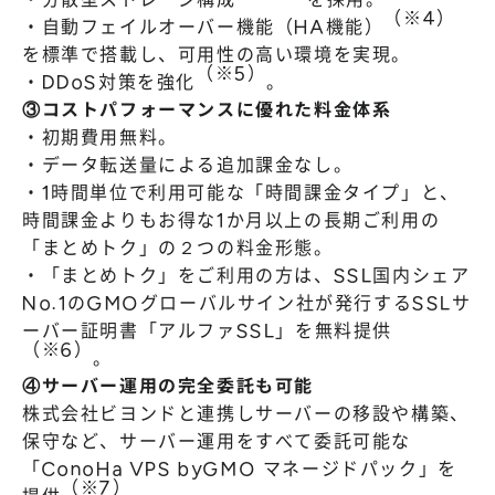
（※4）
・自動フェイルオーバー機能（HA機能）
を標準で搭載し、可用性の高い環境を実現。
（※5）
・DDoS対策を強化
。
③コストパフォーマンスに優れた料金体系
・初期費用無料。
・データ転送量による追加課金なし。
・1時間単位で利用可能な「時間課金タイプ」と、
時間課金よりもお得な1か月以上の長期ご利用の
「まとめトク」の２つの料金形態。
・「まとめトク」をご利用の方は、SSL国内シェア
No.1のGMOグローバルサイン社が発行するSSLサ
ーバー証明書「アルファSSL」を無料提供
（※6）
。
④サーバー運用の完全委託も可能
株式会社ビヨンドと連携しサーバーの移設や構築、
保守など、サーバー運用をすべて委託可能な
「ConoHa VPS byGMO マネージドパック」を
（※7）