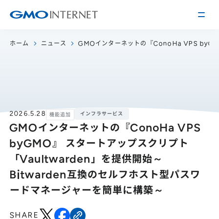
ホーム
ニュース
GMOインターネットの『ConoHa VPS byG
企業情報
トップメッセージ
会社概要
企業理念
サービス
2026.5.28
インフラサービス
機能追加
GMOインターネットの『ConoHa VPS
関連会社
インターネット
インフラ事業
IR情報
byGMO』 スタートアップスクリプト
アクセス
インターネット
広告・メディア事業
経営方針
「Vaultwarden」を提供開始～
沿革
事業内容・戦略
Bitwarden互換のセルフホスト型パスワ
役員紹介
ードマネージャーを簡単に構築～
IRライブラリー
採用情報
株式・格付情報
働く環境を知る
SHARE