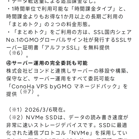
・データ転送量による追加課金なし。
・1時間単位で利用可能な「時間課金タイプ」と、
時間課金よりもお得な1か月以上の長期ご利用の
「まとめトク」の２つの料金形態。
・「まとめトク」をご利用の方は、SSL国内シェア
No.1のGMOグローバルサイン社が発行するSSLサ
ーバー証明書「アルファSSL」を無料提供
（※6）
。
④サーバー運用の完全委託も可能
株式会社ビヨンドと連携しサーバーの移設や構築、
保守など、サーバー運用をすべて委託可能な
「ConoHa VPS byGMO マネージドパック」を
（※7）
提供
。
（※1）2026/3/6現在。
（※2）NVMe SSDは、データの読み書き速度が
非常に速いストレージデバイスです。SSDに最適
化された通信プロトコル「NVMe」を採用してい