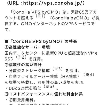
（URL：
https://vps.conoha.jp/
）
「ConoHa VPS byGMO」は、累計85万アカ
（※1）
ウントを超える
『ConoHa byGMO』が提
供する、GMOインターネットのVPSサービスで
す。
■『ConoHa VPS byGMO』の特長
①高性能なサーバー環境
国内データセンターに最新CPUと超高速なNVMe
（※2）
SSD
を採用。
②信頼性の高い設計
（※3）
・分散型ストレージ構成
を採用。
（※4）
・自動フェイルオーバー機能（HA機能）
を標準で搭載し、可用性の高い環境を実現。
（※5）
・DDoS対策を強化
。
③コストパフォーマンスに優れた料金体系
・初期費用無料。