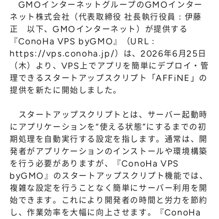
GMOインターネットグループのGMOインター
株主総会
仕事を知る
ネット株式会社（代表取締役 社長執行役員：伊藤
IRカレンダー
会社を知る
正 以下、GMOインターネット）が提供する
よくあるご質問
『ConoHa VPS byGMO』（URL：
人を知る
https://vps.conoha.jp/
）は、2026年6月25日
地域採用
（木）より、VPS上でアプリを簡単にデプロイ・管
理できるスタートアップスクリプト「AFFiNE」の
障がい者採用
提供を新たに開始しました。
キャリア/アルバイト採用
スタートアップスクリプトとは、サーバー起動時
新卒採用
にアプリケーションを“使える状態”にするまでの初
期処理を自動実行する設定を指します。通常は、開
発者がアプリケーションのインストールや環境構築
を行う必要がありますが、『ConoHa VPS
byGMO』のスタートアップスクリプト機能では、
複雑な設定を行うことなく簡単にサーバー利用を開
始できます。これにより開発者の時間と労力を節約
し、作業効率を大幅に向上させます。『ConoHa