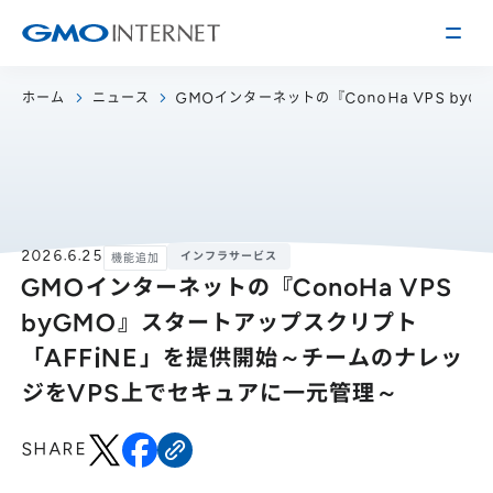
ホーム
ニュース
GMOインターネットの『ConoHa VPS by
企業情報
トップメッセージ
会社概要
企業理念
サービス
2026.6.25
インフラサービス
機能追加
GMOインターネットの『ConoHa VPS
関連会社
インターネット
インフラ事業
IR情報
byGMO』スタートアップスクリプト
アクセス
インターネット
広告・メディア事業
経営方針
「AFFiNE」を提供開始～チームのナレッ
沿革
事業内容・戦略
ジをVPS上でセキュアに一元管理～
役員紹介
IRライブラリー
採用情報
SHARE
株式・格付情報
働く環境を知る