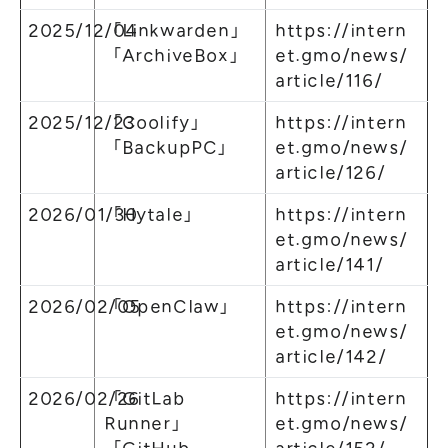
2025/12/04
「Linkwarden」
https://intern
「ArchiveBox」
et.gmo/news/
article/116/
2025/12/23
「Coolify」
https://intern
「BackupPC」
et.gmo/news/
article/126/
2026/01/30
「Hytale」
https://intern
et.gmo/news/
article/141/
2026/02/05
「OpenClaw」
https://intern
et.gmo/news/
article/142/
2026/02/26
「GitLab
https://intern
Runner」
et.gmo/news/