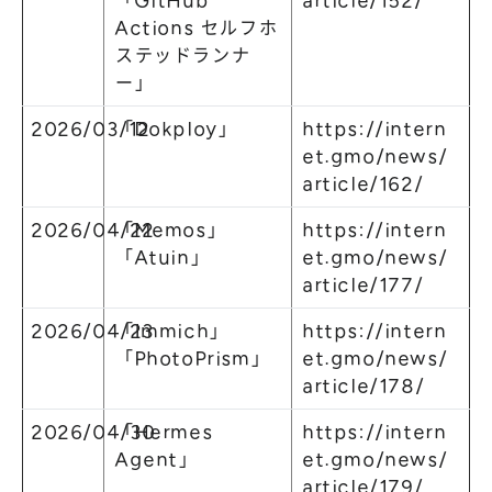
「GitHub
article/152/
Actions セルフホ
ステッドランナ
ー」
2026/03/12
「Dokploy」
https://intern
et.gmo/news/
article/162/
2026/04/22
「Memos」
https://intern
「Atuin」
et.gmo/news/
article/177/
2026/04/23
「Immich」
https://intern
「PhotoPrism」
et.gmo/news/
article/178/
2026/04/30
「Hermes
https://intern
Agent」
et.gmo/news/
article/179/