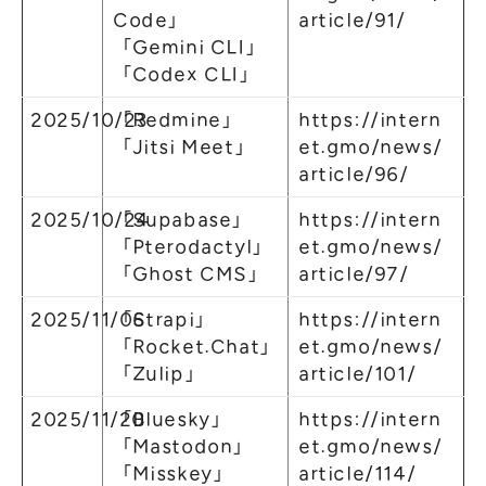
Code」
article/91/
「Gemini CLI」
「Codex CLI」
2025/10/23
「Redmine」
https://intern
「Jitsi Meet」
et.gmo/news/
article/96/
2025/10/24
「Supabase」
https://intern
「Pterodactyl」
et.gmo/news/
「Ghost CMS」
article/97/
2025/11/06
「Strapi」
https://intern
「Rocket.Chat」
et.gmo/news/
「Zulip」
article/101/
2025/11/20
「Bluesky」
https://intern
「Mastodon」
et.gmo/news/
「Misskey」
article/114/