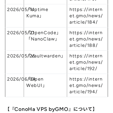
2026/05/14
「Uptime
https://intern
Kuma」
et.gmo/news/
article/184/
2026/05/21
「OpenCode」
https://intern
「NanoClaw」
et.gmo/news/
article/188/
2026/05/26
「Vaultwarden」
https://intern
et.gmo/news/
article/192/
2026/06/04
「Open
https://intern
WebUI」
et.gmo/news/
article/194/
【『ConoHa VPS byGMO』について】