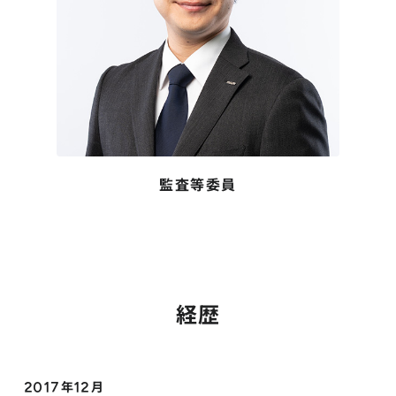
株主総会
仕事を知る
IRカレンダー
会社を知る
よくあるご質問
人を知る
地域採用
障がい者採用
監査等委員
キャリア/アルバイト採用
新卒採用
経歴
2017年12月