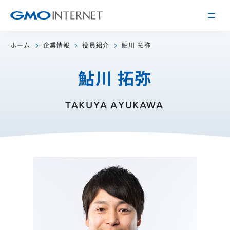
ホーム
企業情報
役員紹介
鮎川 拓弥
企業情報
鮎川 拓弥
トップメッセージ
会社概要
TAKUYA AYUKAWA
企業理念
サービス
関連会社
インターネット
インフラ事業
IR情報
アクセス
インターネット
広告・メディア事業
経営方針
沿革
事業内容・戦略
役員紹介
IRライブラリー
採用情報
株式・格付情報
働く環境を知る