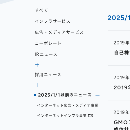
すべて
2025
インフラサービス
広告・メディアサービス
2019
コーポレート
自己株
IRニュース
採用ニュース
開示
2019
決算
201
株主総会
お知らせ
2025/1/1以前のニュース
募集情報
インターネット広告・メディア事業
2019
説明会
インターネットインフラ事業
GMO
イベント
媒体社