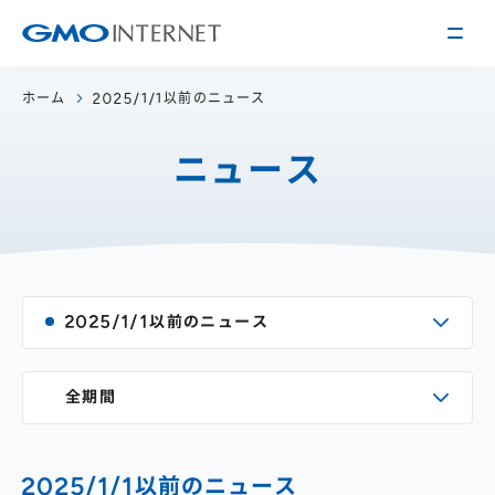
ホーム
2025/1/1以前のニュース
企業情報
ニュース
トップメッセージ
会社概要
企業理念
サービス
関連会社
インターネット
インフラ事業
IR情報
2025/1/1以前のニュース
アクセス
インターネット
広告・メディア事業
経営方針
沿革
事業内容・戦略
全期間
役員紹介
IRライブラリー
採用情報
株式・格付情報
働く環境を知る
2025/1/1以前のニュース