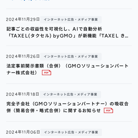
株主総会
仕事を知る
IRカレンダー
会社を知る
2024年11月29日
インターネット広告・メディア事業
よくあるご質問
人を知る
記事ごとの収益性を可視化し、AIで自動分析
「TAXEL(タクセル) byGMO」が新機能「TAXEL きじ
地域採用
れぽ」提供開始
障がい者採用
2024年11月26日
インターネット広告・メディア事業
キャリア/アルバイト採用
法定事前開示書類（合併）（GMOソリューションパート
ナー株式会社）
新卒採用
2024年11月18日
インターネット広告・メディア事業
完全子会社（GMOソリューションパートナー）の吸収合
併（簡易合併・略式合併）に関するお知らせ
2024年11月06日
インターネット広告・メディア事業