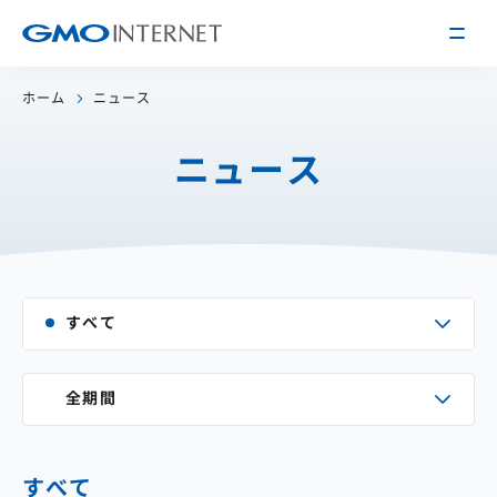
ホーム
ニュース
企業情報
ニュース
トップメッセージ
会社概要
企業理念
サービス
関連会社
インターネット
インフラ事業
IR情報
すべて
アクセス
インターネット
広告・メディア事業
経営方針
沿革
事業内容・戦略
全期間
役員紹介
IRライブラリー
採用情報
株式・格付情報
働く環境を知る
すべて