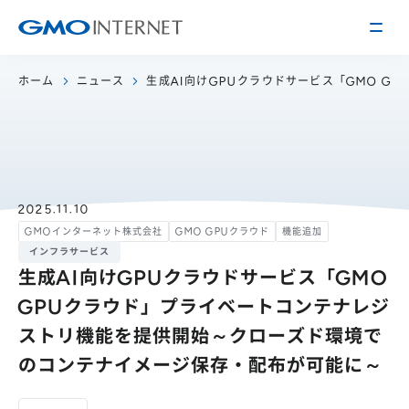
ホーム
ニュース
生成AI向けGPUクラウドサービス「GMO G
企業情報
トップメッセージ
会社概要
企業理念
サービス
2025.11.10
GMOインターネット株式会社
GMO GPUクラウド
機能追加
関連会社
インターネット
インフラ事業
インフラサービス
IR情報
アクセス
インターネット
広告・メディア事業
生成AI向けGPUクラウドサービス「GMO
経営方針
沿革
GPUクラウド」プライベートコンテナレジ
事業内容・戦略
役員紹介
ストリ機能を提供開始～クローズド環境で
IRライブラリー
採用情報
のコンテナイメージ保存・配布が可能に～
株式・格付情報
働く環境を知る