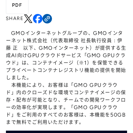
株主総会
仕事を知る
PDF
IRカレンダー
会社を知る
SHARE
よくあるご質問
人を知る
GMOインターネットグループの、GMOインタ
地域採用
ーネット株式会社（代表取締役 社長執行役員：伊
藤 正 以下、GMOインターネット）が提供する生
障がい者採用
成AI向けGPUクラウドサービス「GMO GPUクラ
キャリア/アルバイト採用
ウド」は、コンテナイメージ（※1）を保管できる
プライベートコンテナレジストリ機能の提供を開始
新卒採用
しました。
本機能により、お客様は「GMO GPUクラウ
ド」内のクローズドな環境でコンテナイメージの保
存・配布が可能となり、チームでの開発ワークフロ
ーの効率化が実現します。「GMO GPUクラウ
ド」をご利用のすべてのお客様は、本機能を50GB
まで無料でご利用いただけます。