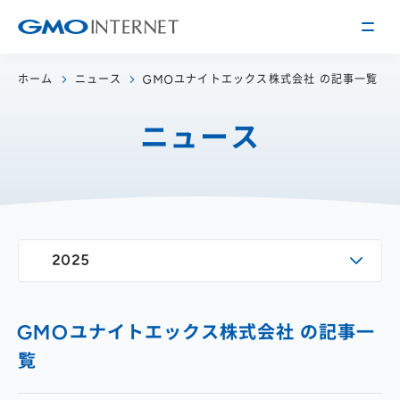
ホーム
ニュース
GMOユナイトエックス株式会社 の記事一覧
企業情報
ニュース
トップメッセージ
会社概要
企業理念
サービス
関連会社
インターネット
インフラ事業
IR情報
2025
アクセス
インターネット
広告・メディア事業
経営方針
沿革
事業内容・戦略
役員紹介
GMOユナイトエックス株式会社 の記事一
IRライブラリー
採用情報
覧
株式・格付情報
働く環境を知る