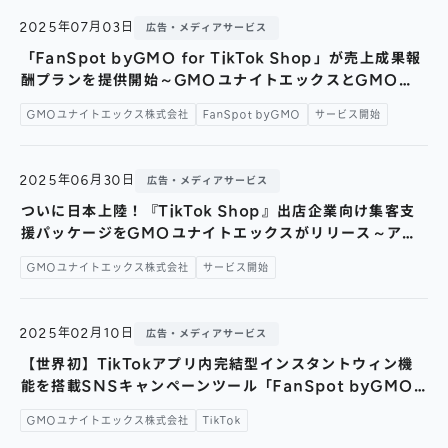
株主総会
仕事を知る
2025年07月03日
広告・メディアサービス
IRカレンダー
会社を知る
「FanSpot byGMO for TikTok Shop」が売上成果報
よくあるご質問
酬プランを提供開始～GMOユナイトエックスとGMO
人を知る
NIKKO、TikTok Shopでの“売れる仕組み”を共同提供～
GMOユナイトエックス株式会社
FanSpot byGMO
サービス開始
地域採用
障がい者採用
2025年06月30日
広告・メディアサービス
キャリア/アルバイト採用
ついに日本上陸！『TikTok Shop』出店企業向け集客支
援パッケージをGMOユナイトエックスがリリース～アプ
新卒採用
リ内完結型「インスタントウィン」を【先着30社限定】通
GMOユナイトエックス株式会社
サービス開始
常料金から最大120万円お得になるキャンペーンを実施～
2025年02月10日
広告・メディアサービス
【世界初】TikTokアプリ内完結型インスタントウィン機
能を搭載SNSキャンペーンツール「FanSpot byGMO
for TikTok」をGMOユナイトエックスがリリース ～ア
GMOユナイトエックス株式会社
TikTok
サヒ飲料、アース製薬が本ツールを初導入、活用したキャ