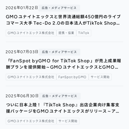
株主総会
仕事を知る
2026年01月22日
広告・メディアサービス
IRカレンダー
会社を知る
GMOユナイトエックスと世界流通総額450億円のライブ
よくあるご質問
コマース大手 Tec-Do 2.0の日本法人がTikTok Shop事
人を知る
業で業務提携～グローバルなライブコマースの知見を活か
GMOユナイトエックス株式会社
提携・協業
TikTok
地域採用
し、日本国内のTikTok Shop支援を強化～
障がい者採用
2025年07月03日
広告・メディアサービス
キャリア/アルバイト採用
「FanSpot byGMO for TikTok Shop」が売上成果報
酬プランを提供開始～GMOユナイトエックスとGMO
新卒採用
NIKKO、TikTok Shopでの“売れる仕組み”を共同提供～
GMOユナイトエックス株式会社
FanSpot byGMO
サービス開始
2025年06月30日
広告・メディアサービス
ついに日本上陸！『TikTok Shop』出店企業向け集客支
援パッケージをGMOユナイトエックスがリリース～アプ
リ内完結型「インスタントウィン」を【先着30社限定】通
GMOユナイトエックス株式会社
サービス開始
常料金から最大120万円お得になるキャンペーンを実施～