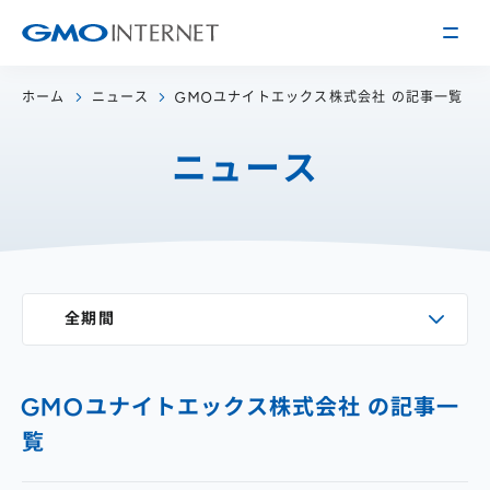
ホーム
ニュース
GMOユナイトエックス株式会社 の記事一覧
企業情報
ニュース
トップメッセージ
会社概要
企業理念
サービス
関連会社
インターネット
インフラ事業
IR情報
全期間
アクセス
インターネット
広告・メディア事業
経営方針
沿革
事業内容・戦略
役員紹介
GMOユナイトエックス株式会社 の記事一
IRライブラリー
採用情報
覧
株式・格付情報
働く環境を知る