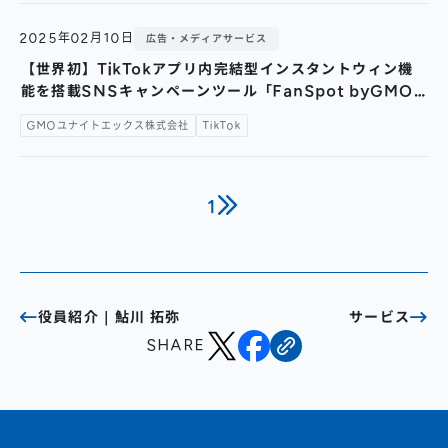
2025年02月10日
広告・メディアサービス
【世界初】TikTokアプリ内完結型インスタントウィン機
能を搭載SNSキャンペーンツール「FanSpot byGMO
for TikTok」をGMOユナイトエックスがリリース ～ア
GMOユナイトエックス株式会社
TikTok
サヒ飲料、アース製薬が本ツールを初導入、活用したキャ
ンペーン実施～
1
役員紹介｜鮎川 拓弥
サービス
SHARE