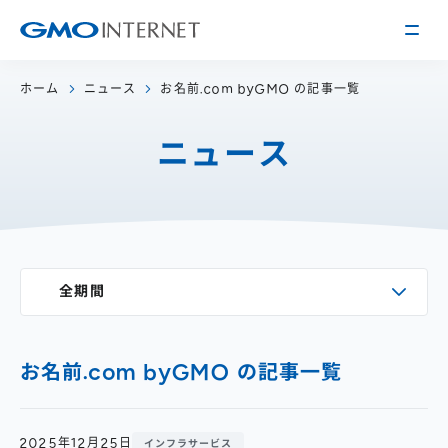
ホーム
ニュース
お名前.com byGMO の記事一覧
企業情報
ニュース
トップメッセージ
会社概要
企業理念
サービス
関連会社
インターネット
インフラ事業
IR情報
全期間
アクセス
インターネット
広告・メディア事業
経営方針
沿革
事業内容・戦略
役員紹介
お名前.com byGMO の記事一覧
IRライブラリー
採用情報
株式・格付情報
働く環境を知る
2025年12月25日
インフラサービス