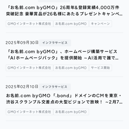
株主総会
仕事を知る
「お名前.com byGMO」26周年&登録実績4,000万件
IRカレンダー
突破記念 豪華賞品が26名様にあたるプレゼントキャンペ
会社を知る
ーンを開催 ～ご利用者の 三崎優太さん・西村ゆかさん・
よくあるご質問
GMOインターネット株式会社
お名前.com byGMO
キャンペーン
人を知る
チャエンさん のお祝いメッセージも特別公開～
地域採用
2025年09月30日
インフラサービス
障がい者採用
「お名前.com byGMO」、ホームページ構築サービス
「AIホームページパック」を提供開始 ～AI活用で誰でも
キャリア/アルバイト採用
簡単に、月額2,596円でホームページを構築可能に～
GMOインターネット株式会社
お名前.com byGMO
サービス開始
新卒採用
2025年02月10日
インフラサービス
お名前.com byGMO「.bond」ドメインのCMを東京・
渋谷スクランブル交差点の大型ビジョンで放映！ ～2月7
日（金）から13日（木）の7日間～
GMOインターネット株式会社
お名前.com byGMO