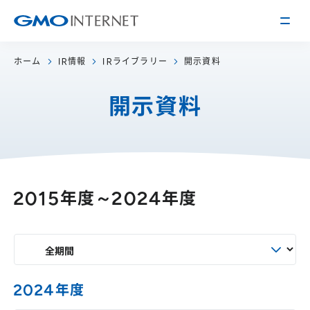
ホーム
IR情報
IRライブラリー
開示資料
企業情報
開示資料
トップメッセージ
会社概要
企業理念
サービス
関連会社
インターネット
インフラ事業
2015年度～2024年度
IR情報
アクセス
インターネット
広告・メディア事業
経営方針
沿革
事業内容・戦略
役員紹介
IRライブラリー
採用情報
2024年度
株式・格付情報
働く環境を知る