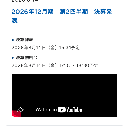
株主総会
仕事を知る
2026年12月期 第2四半期 決算発
IRカレンダー
会社を知る
表
よくあるご質問
人を知る
地域採用
決算発表
障がい者採用
2026年8月14日（金）15:31予定
決算説明会
キャリア/アルバイト採用
2026年8月14日（金）17:30～18:30予定
新卒採用