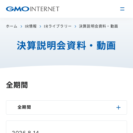
ホーム
IR情報
IRライブラリー
決算説明会資料・動画
企業情報
決算説明会資料・動画
トップメッセージ
会社概要
企業理念
サービス
関連会社
インターネット
インフラ事業
全期間
IR情報
アクセス
インターネット
広告・メディア事業
経営方針
沿革
事業内容・戦略
全期間
役員紹介
IRライブラリー
採用情報
株式・格付情報
働く環境を知る
2026.8.14