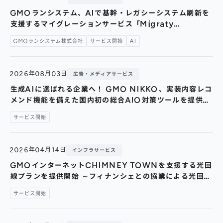
株主総会
仕事を知る
GMOランシステム、AIで基幹・レガシーシステム刷新を
IRカレンダー
支援するマイグレーションサービス「Migraty
会社を知る
byGMO」を提供開始
よくあるご質問
GMOランシステム株式会社
サービス開始
AI
人を知る
地域採用
2026年08月03日
広告・メディアサービス
障がい者採用
生成AIに選ばれる企業へ！ GMO NIKKO、実装内容レコ
メンド機能を備えた国内初の総合AIO対策ツールを提供開
キャリア/アルバイト採用
始
サービス開始
新卒採用
2026年04月14日
インフラサービス
GMOインターネットCHIMNEY TOWNを支援する光回
線プランを提供開始 ～フィナンシェとの協業による光回線
プラン第二弾「チムニーひかり powered by GMOとく
サービス開始
とくBB」～