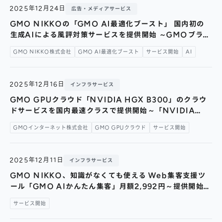
2025年12月24日
広告・メディアサービス
GMO NIKKOの「GMO AI最適化ブースト」 国内初の
生成AIによる風評対策サービスを提供開始 ～GMOブラン
ドセキュリティや協力各社と連携し、 AI検索時代の新た
GMO NIKKO株式会社
GMO AI最適化ブースト
サービス開始
AI
なブランドセーフティ基盤を構築～
2025年12月16日
インフラサービス
GMO GPUクラウド「NVIDIA HGX B300」のクラウ
ドサービスを国内最速クラスで提供開始～「NVIDIA
Blackwell Ultra GPU」搭載、AI推論処理に最適な環境
GMOインターネット株式会社
GMO GPUクラウド
サービス開始
を提供～
2025年12月11日
インフラサービス
GMO NIKKO、知識がなくても使える Web集客支援ツ
ール「GMO AIかんたん集客」月額2,992円～提供開始
～SEO対策・SNS運用をAIがサポート～
サービス開始