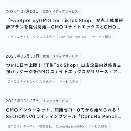
2025年07月03日
広告・メディアサービス
「FanSpot byGMO for TikTok Shop」が売上成果報
酬プランを提供開始～GMOユナイトエックスとGMO
NIKKO、TikTok Shopでの“売れる仕組み”を共同提供～
GMOユナイトエックス株式会社
FanSpot byGMO
サービス開始
2025年06月30日
広告・メディアサービス
ついに日本上陸！『TikTok Shop』出店企業向け集客支
援パッケージをGMOユナイトエックスがリリース～アプ
リ内完結型「インスタントウィン」を【先着30社限定】通
GMOユナイトエックス株式会社
サービス開始
常料金から最大120万円お得になるキャンペーンを実施～
2025年06月27日
インフラサービス
GMOインターネット、知識ゼロ・0円から始められる！
SEOに強いAIライティングツール「ConoHa Pencil
byGMO」を提供開始～超高速レンタルサーバー
GMOインターネット株式会社
ConoHa byGMO
サービス開始
「ConoHa WING byGMO」で標準提供（※1）