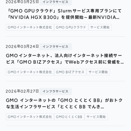
2026年03月25日
インフラサービス
「GMO GPUクラウド」Slurmサービス専用プランにて
「NVIDIA HGX B300」を提供開始～最新NVIDIA
Blackwell Ultra GPUをマネージド環境で利用可能に～
GMOインターネット株式会社
GMO GPUクラウド
サービス開始
2026年03月24日
インフラサービス
GMOインターネット、法人向けインターネット接続サー
ビス「GMO BIZアクセス」でWebアクセス前に脅威を
遮断する「DNSセキュリティ ソリューション」の提供を
GMOインターネット株式会社
GMO BIZアクセス
サービス開始
開始～フィッシングサイトやマルウェア対策を通信レベル
で強化～
2026年02月27日
インフラサービス
GMO インターネットの「GMO とくとく BB」がおトク
な生活インフラサービス「とくとく BB でんき
byGMO」「とくとく BB ガス byGMO」を提供開始～
GMOインターネット株式会社
GMOとくとくBB
サービス開始
イメージキャラクター坂巻有紗さんの広告ビジュアルとイ
ンタビューも公開！～