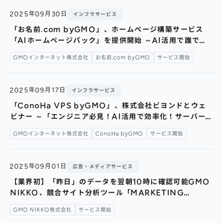
2025年09月30日
インフラサービス
「お名前.com byGMO」、ホームページ構築サービス
「AIホームページパック」を提供開始 ～AI活用で誰でも
簡単に、月額2,596円でホームページを構築可能に～
GMOインターネット株式会社
お名前.com byGMO
サービス開始
2025年09月17日
インフラサービス
「ConoHa VPS byGMO」、株式会社ビヨンドとウェ
ビナー ～「エンジニア必見！AI活用で効率化！サーバー
運用の新常識」を共催 ～
GMOインターネット株式会社
ConoHa byGMO
サービス開始
2025年09月01日
広告・メディアサービス
【業界初】「昨日」のデータを翌朝10時に確認可能GMO
NIKKO、競合サイト分析ツール「MARKETING
INSIGHT byGMO」提供開始～マーケターの迅速な意思
GMO NIKKO株式会社
サービス開始
決定を支援～