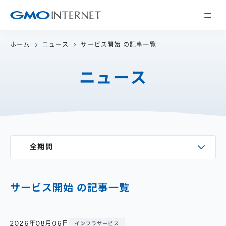
ホーム
ニュース
サービス開始 の記事一覧
企業情報
ニュース
トップメッセージ
会社概要
企業理念
サービス
関連会社
インターネット
インフラ事業
IR情報
全期間
アクセス
インターネット
広告・メディア事業
経営方針
沿革
事業内容・戦略
役員紹介
サービス開始 の記事一覧
IRライブラリー
採用情報
株式・格付情報
働く環境を知る
2026年08月06日
インフラサービス