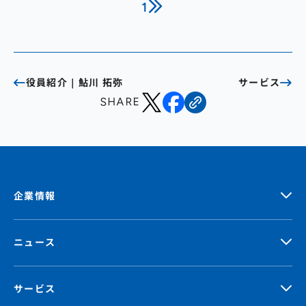
1
株主総会
仕事を知る
IRカレンダー
会社を知る
よくあるご質問
人を知る
役員紹介｜鮎川 拓弥
サービス
地域採用
SHARE
障がい者採用
キャリア/アルバイト採用
新卒採用
企業情報
ニュース
サービス