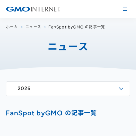
ホーム
ニュース
FanSpot byGMO の記事一覧
企業情報
ニュース
トップメッセージ
会社概要
企業理念
サービス
関連会社
インターネット
インフラ事業
IR情報
2026
アクセス
インターネット
広告・メディア事業
経営方針
沿革
事業内容・戦略
役員紹介
FanSpot byGMO の記事一覧
IRライブラリー
採用情報
株式・格付情報
働く環境を知る