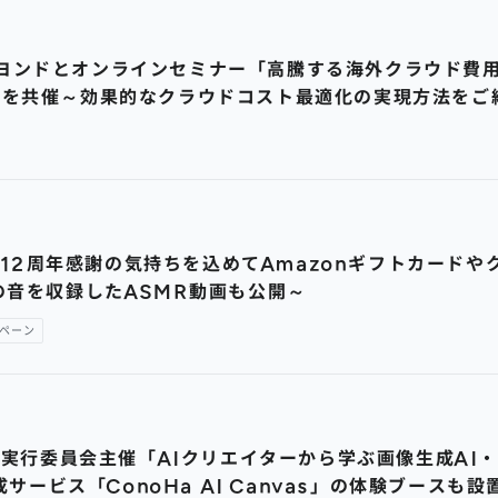
会社ビヨンドとオンラインセミナー「高騰する海外クラウド
」を共催～効果的なクラウドコスト最適化の実現方法をご
まで12周年感謝の気持ちを込めてAmazonギフトカード
の音を収録したASMR動画も公開～
ペーン
5実行委員会主催「AIクリエイターから学ぶ画像生成AI
サービス「ConoHa AI Canvas」の体験ブースも設