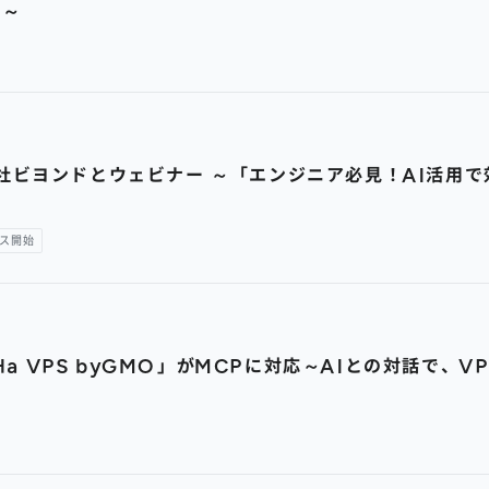
に～
株式会社ビヨンドとウェビナー ～「エンジニア必見！AI活
ス開始
Ha VPS byGMO」がMCPに対応～AIとの対話で