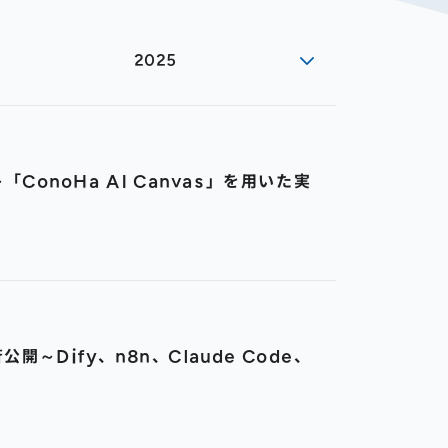
2025
noHa AI Canvas」を用いた実
～Dify、n8n、Claude Code、