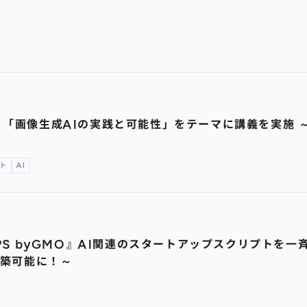
画像生成AIの実践と可能性」をテーマに講義を実施 ～「Co
ト
AI
S byGMO』AI関連のスタートアップスクリプトを一斉公開
に構築可能に！～