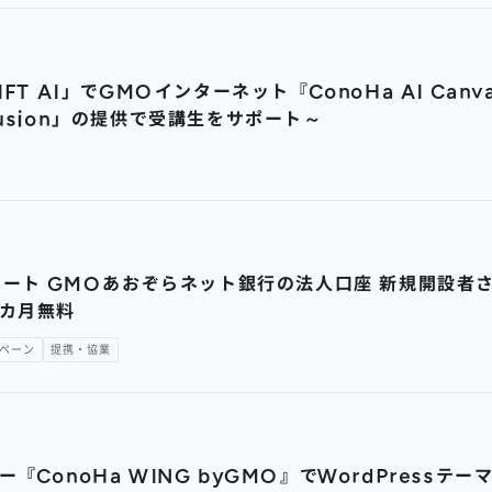
FT AI」でGMOインターネット『ConoHa AI Ca
ffusion」の提供で受講生をサポート～
ポート GMOあおぞらネット銀行の法人口座 新規開設者
2カ月無料
ペーン
提携・協業
ConoHa WING byGMO』でWordPressテ