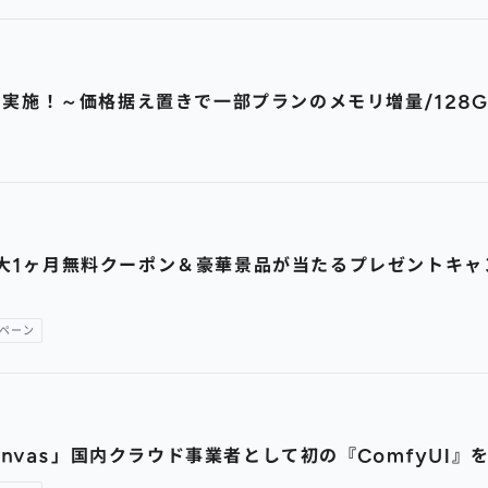
ルを実施！～価格据え置きで一部プランのメモリ増量/128
年！ 最大1ヶ月無料クーポン＆豪華景品が当たるプレゼント
ペーン
Canvas」国内クラウド事業者として初の『ComfyUI』