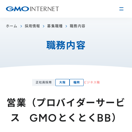
ホーム
採用情報
募集職種
職務内容
企業情報
職務内容
トップメッセージ
会社概要
企業理念
サービス
関連会社
インターネット
インフラ事業
正社員採用
大阪
福岡
ビジネス職
IR情報
アクセス
インターネット
広告・メディア事業
経営方針
沿革
営業（プロバイダーサービ
事業内容・戦略
役員紹介
IRライブラリー
ス GMOとくとくBB）
採用情報
株式・格付情報
働く環境を知る