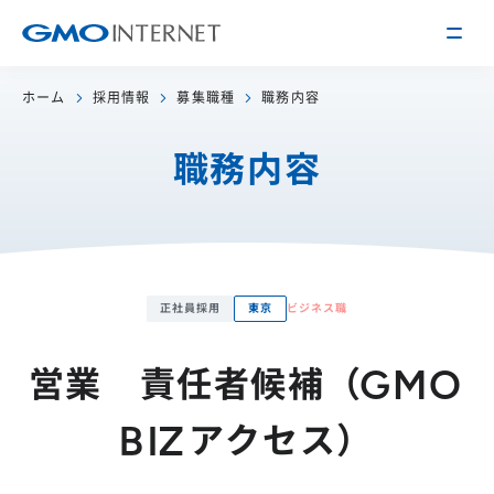
ホーム
採用情報
募集職種
職務内容
企業情報
職務内容
トップメッセージ
会社概要
企業理念
サービス
関連会社
インターネット
インフラ事業
正社員採用
東京
ビジネス職
IR情報
アクセス
インターネット
広告・メディア事業
経営方針
沿革
営業 責任者候補（GMO
事業内容・戦略
役員紹介
IRライブラリー
BIZアクセス）
採用情報
株式・格付情報
働く環境を知る