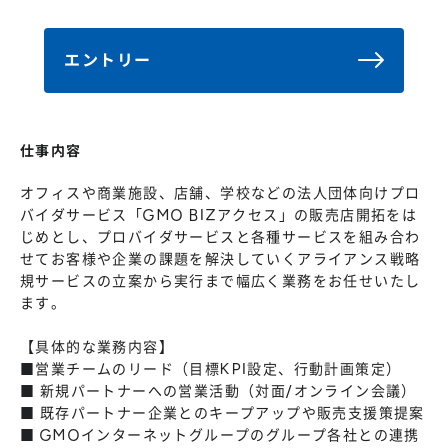
株主総会
仕事を知る
IRカレンダー
会社を知る
エントリー
よくあるご質問
人を知る
地域採用
仕事内容
障がい者採用
オフィスや商業施設、店舗、学校などの法人団体向けプロ
キャリア/アルバイト採用
バイダサービス「GMO BIZアクセス」の販売店開拓をは
じめとし、プロバイダサービスと各種サービスを組み合わ
新卒採用
せてお客様や企業の課題を解決していくアライアンス戦略
規サービスの立案から実行まで幅広く業務をお任せいたし
ます。
【具体的な業務内容】
■営業チームのリード（目標KPI設定、行動計画策定）
■ 新規パートナーへの営業活動（対面/オンライン会議）
■ 既存パートナー企業とのキープアップや販売支援策提案
■ GMOインターネットグループのグループ各社との連携