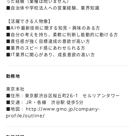
った経験（業種は問いません）
■自治体や学校法人への営業経験、業界知識
【活躍できる人物像】
■AIや最新技術に関する知見・興味のある方
■自分の考えを持ち、柔軟に判断し能動的に動ける方
■責任感が強く目標達成の意欲が高い方
■業界のスピード感にあわせられる方
■IT業界に関心があり、成長意欲の高い方
勤務地
東京本社
■住所：東京都渋谷区桜丘町26-1 セルリアンタワー
■交通： JR・各線 渋谷駅 徒歩5分
■地図：
http://www.gmo.jp/company-
profile/outline/