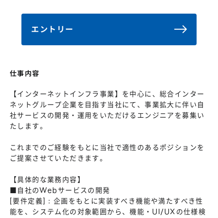
株主総会
仕事を知る
IRカレンダー
会社を知る
エントリー
よくあるご質問
人を知る
地域採用
仕事内容
障がい者採用
【インターネットインフラ事業】を中心に、総合インター
キャリア/アルバイト採用
ネットグループ企業を目指す当社にて、事業拡大に伴い自
社サービスの開発・運用をいただけるエンジニアを募集い
新卒採用
たします。
これまでのご経験をもとに当社で適性のあるポジションを
ご提案させていただきます。
【具体的な業務内容】
■自社のWebサービスの開発
[要件定義]：企画をもとに実装すべき機能や満たすべき性
能を、システム化の対象範囲から、機能・UI/UXの仕様検