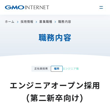
ホーム
採用情報
募集職種
職務内容
企業情報
職務内容
トップメッセージ
会社概要
企業理念
サービス
関連会社
インターネット
インフラ事業
正社員採用
福岡
エンジニア職
IR情報
アクセス
インターネット
広告・メディア事業
経営方針
沿革
エンジニアオープン採用
事業内容・戦略
役員紹介
IRライブラリー
(第二新卒向け)
採用情報
株式・格付情報
働く環境を知る