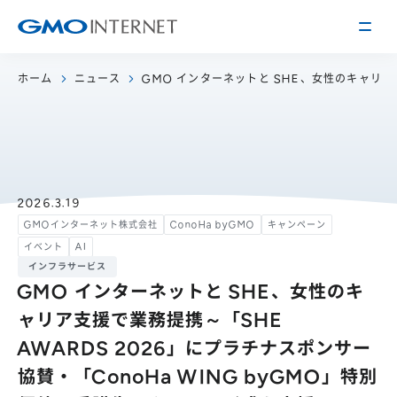
ホーム
ニュース
GMO インターネットと SHE、女性のキャリ
企業情報
トップメッセージ
会社概要
企業理念
サービス
2026.3.19
GMOインターネット株式会社
ConoHa byGMO
キャンペーン
関連会社
インターネット
インフラ事業
イベント
AI
IR情報
アクセス
インターネット
広告・メディア事業
インフラサービス
経営方針
GMO インターネットと SHE、女性のキ
沿革
事業内容・戦略
ャリア支援で業務提携～「SHE
役員紹介
IRライブラリー
AWARDS 2026」にプラチナスポンサー
採用情報
協賛・「ConoHa WING byGMO」特別
株式・格付情報
働く環境を知る