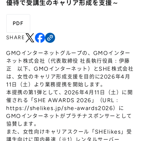
優待で受講生のキャリア形成を支援～
株主総会
仕事を知る
IRカレンダー
会社を知る
PDF
よくあるご質問
人を知る
SHARE
地域採用
障がい者採用
GMOインターネットグループの、GMOインター
ネット株式会社（代表取締役 社長執行役員：伊藤
キャリア/アルバイト採用
正 以下、GMOインターネット）とSHE株式会社
は、女性のキャリア形成支援を目的に2026年4月
新卒採用
11日（土）より業務提携を開始します。
本提携の第1弾として、2026年4月11日（土）に開
催される「SHE AWARDS 2026」（URL：
https://shelikes.jp/she-awards2026
）に
GMOインターネットがプラチナスポンサーとして
協賛します。
また、女性向けキャリアスクール「SHElikes」受
講生向けに国内最速（※1）レンタルサーバー