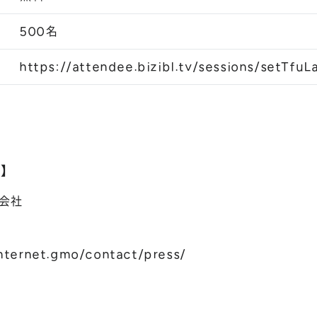
500名
https://attendee.bizibl.tv/sessions/setTfu
先】
会社
internet.gmo/contact/press/