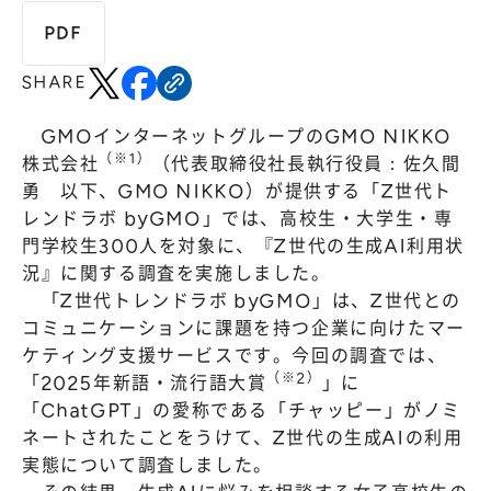
株主総会
仕事を知る
PDF
IRカレンダー
会社を知る
SHARE
よくあるご質問
人を知る
GMOインターネットグループのGMO NIKKO
地域採用
（※1）
株式会社
（代表取締役社長執行役員：佐久間
障がい者採用
勇 以下、GMO NIKKO）が提供する「Z世代ト
レンドラボ byGMO」では、高校生・大学生・専
キャリア/アルバイト採用
門学校生300人を対象に、『Z世代の生成AI利用状
況』に関する調査を実施しました。
新卒採用
「Z世代トレンドラボ byGMO」は、Z世代との
コミュニケーションに課題を持つ企業に向けたマー
ケティング支援サービスです。今回の調査では、
（※2）
「2025年新語・流行語大賞
」に
「ChatGPT」の愛称である「チャッピー」がノミ
ネートされたことをうけて、Z世代の生成AIの利用
実態について調査しました。