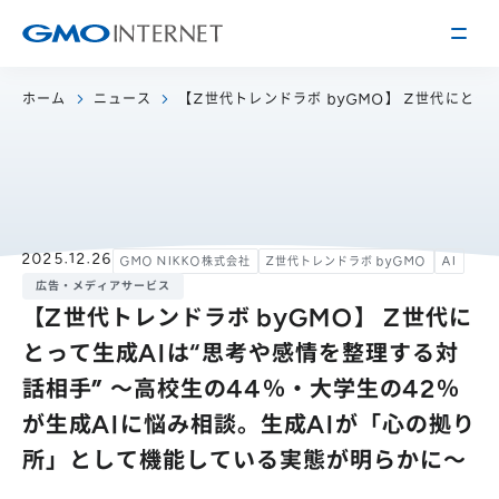
ホーム
ニュース
【Z世代トレンドラボ byGMO】 Z世代にとっ
企業情報
トップメッセージ
会社概要
企業理念
サービス
2025.12.26
GMO NIKKO株式会社
Z世代トレンドラボ byGMO
AI
関連会社
広告・メディアサービス
インターネット
インフラ事業
【Z世代トレンドラボ byGMO】 Z世代に
IR情報
アクセス
インターネット
広告・メディア事業
とって生成AIは“思考や感情を整理する対
経営方針
沿革
話相手” 〜高校生の44％・大学生の42％
事業内容・戦略
役員紹介
が生成AIに悩み相談。生成AIが「心の拠り
IRライブラリー
採用情報
所」として機能している実態が明らかに〜
株式・格付情報
働く環境を知る