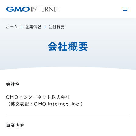
ホーム
企業情報
会社概要
企業情報
会社概要
トップメッセージ
会社概要
企業理念
サービス
関連会社
インターネット
インフラ事業
会社名
IR情報
アクセス
インターネット
広告・メディア事業
経営方針
GMOインターネット株式会社
沿革
（英文表記：GMO Internet, Inc.）
事業内容・戦略
役員紹介
IRライブラリー
採用情報
事業内容
株式・格付情報
働く環境を知る