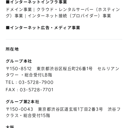
■インターネットインフラ事業
株主総会
仕事を知る
ドメイン事業｜クラウド・レンタルサーバー（ホスティン
IRカレンダー
会社を知る
グ）事業｜インターネット接続（プロバイダー）事業
よくあるご質問
人を知る
■インターネット広告・メディア事業
地域採用
障がい者採用
所在地
キャリア/アルバイト採用
グループ本社
〒150-8512 東京都渋谷区桜丘町26番1号 セルリアン
新卒採用
タワー ・総合受付LB階
TEL：03-5728-7900
FAX：03-5728-7701
グループ第2本社
〒150-0043 東京都渋谷区道玄坂1丁目2番3号 渋谷フ
クラス・総合受付15階
大阪