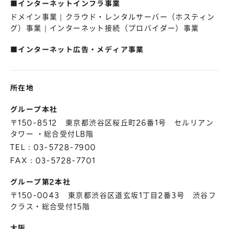
■インターネットインフラ事業
株主総会
仕事を知る
ドメイン事業｜クラウド・レンタルサーバー（ホスティン
IRカレンダー
会社を知る
グ）事業｜インターネット接続（プロバイダー）事業
よくあるご質問
人を知る
■インターネット広告・メディア事業
地域採用
障がい者採用
所在地
キャリア/アルバイト採用
グループ本社
〒150-8512 東京都渋谷区桜丘町26番1号 セルリアン
新卒採用
タワー ・総合受付LB階
TEL：03-5728-7900
FAX：03-5728-7701
グループ第2本社
〒150-0043 東京都渋谷区道玄坂1丁目2番3号 渋谷フ
クラス・総合受付15階
大阪