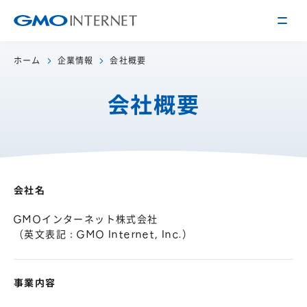
ホーム
企業情報
会社概要
企業情報
会社概要
トップメッセージ
会社概要
企業理念
サービス
関連会社
インターネット
インフラ事業
会社名
IR情報
アクセス
インターネット
広告・メディア事業
経営方針
GMOインターネット株式会社
沿革
（英文表記：GMO Internet, Inc.）
事業内容・戦略
役員紹介
IRライブラリー
採用情報
事業内容
株式・格付情報
働く環境を知る