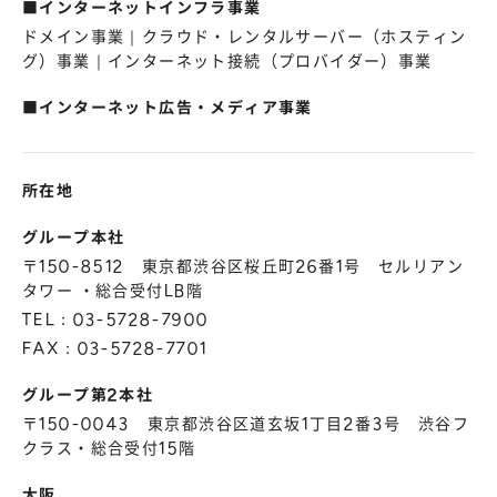
■インターネットインフラ事業
株主総会
仕事を知る
ドメイン事業｜クラウド・レンタルサーバー（ホスティン
IRカレンダー
会社を知る
グ）事業｜インターネット接続（プロバイダー）事業
よくあるご質問
人を知る
■インターネット広告・メディア事業
地域採用
障がい者採用
所在地
キャリア/アルバイト採用
グループ本社
〒150-8512 東京都渋谷区桜丘町26番1号 セルリアン
新卒採用
タワー ・総合受付LB階
TEL：03-5728-7900
FAX：03-5728-7701
グループ第2本社
〒150-0043 東京都渋谷区道玄坂1丁目2番3号 渋谷フ
クラス・総合受付15階
大阪