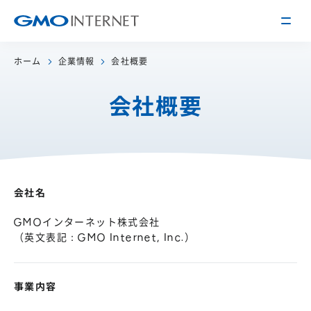
ホーム
企業情報
会社概要
企業情報
会社概要
トップメッセージ
会社概要
企業理念
サービス
関連会社
インターネット
インフラ事業
会社名
IR情報
アクセス
インターネット
広告・メディア事業
経営方針
GMOインターネット株式会社
沿革
（英文表記：GMO Internet, Inc.）
事業内容・戦略
役員紹介
IRライブラリー
採用情報
事業内容
株式・格付情報
働く環境を知る