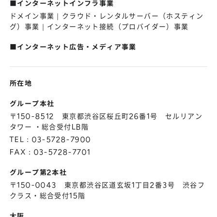
■インターネットインフラ事業
株主総会
仕事を知る
ドメイン事業｜クラウド・レンタルサーバー（ホスティン
IRカレンダー
会社を知る
グ）事業｜インターネット接続（プロバイダー）事業
よくあるご質問
人を知る
■インターネット広告・メディア事業
地域採用
障がい者採用
所在地
キャリア/アルバイト採用
グループ本社
〒150-8512 東京都渋谷区桜丘町26番1号 セルリアン
新卒採用
タワー ・総合受付LB階
TEL：03-5728-7900
FAX：03-5728-7701
グループ第2本社
〒150-0043 東京都渋谷区道玄坂1丁目2番3号 渋谷フ
クラス・総合受付15階
大阪