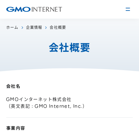
ホーム
企業情報
会社概要
企業情報
会社概要
トップメッセージ
会社概要
企業理念
サービス
関連会社
インターネット
インフラ事業
会社名
IR情報
アクセス
インターネット
広告・メディア事業
経営方針
GMOインターネット株式会社
沿革
（英文表記：GMO Internet, Inc.）
事業内容・戦略
役員紹介
IRライブラリー
採用情報
事業内容
株式・格付情報
働く環境を知る