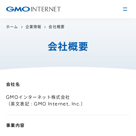
ホーム
企業情報
会社概要
企業情報
会社概要
トップメッセージ
会社概要
企業理念
サービス
関連会社
インターネット
インフラ事業
会社名
IR情報
アクセス
インターネット
広告・メディア事業
経営方針
GMOインターネット株式会社
沿革
（英文表記：GMO Internet, Inc.）
事業内容・戦略
役員紹介
IRライブラリー
採用情報
事業内容
株式・格付情報
働く環境を知る