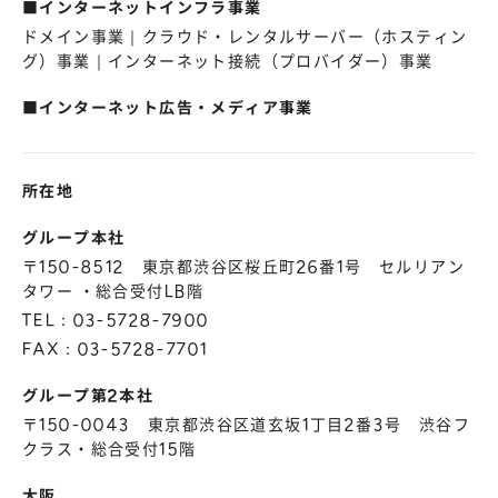
■インターネットインフラ事業
株主総会
仕事を知る
ドメイン事業｜クラウド・レンタルサーバー（ホスティン
IRカレンダー
会社を知る
グ）事業｜インターネット接続（プロバイダー）事業
よくあるご質問
人を知る
■インターネット広告・メディア事業
地域採用
障がい者採用
所在地
キャリア/アルバイト採用
グループ本社
〒150-8512 東京都渋谷区桜丘町26番1号 セルリアン
新卒採用
タワー ・総合受付LB階
TEL：03-5728-7900
FAX：03-5728-7701
グループ第2本社
〒150-0043 東京都渋谷区道玄坂1丁目2番3号 渋谷フ
クラス・総合受付15階
大阪