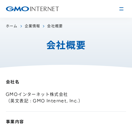
ホーム
企業情報
会社概要
企業情報
会社概要
トップメッセージ
会社概要
企業理念
サービス
関連会社
インターネット
インフラ事業
会社名
IR情報
アクセス
インターネット
広告・メディア事業
経営方針
GMOインターネット株式会社
沿革
（英文表記：GMO Internet, Inc.）
事業内容・戦略
役員紹介
IRライブラリー
採用情報
事業内容
株式・格付情報
働く環境を知る