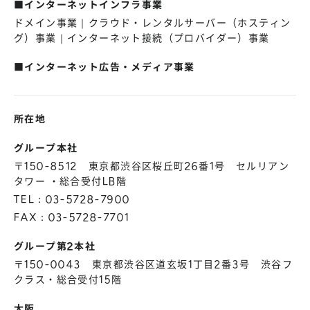
■インターネットインフラ事業
株主総会
仕事を知る
ドメイン事業｜クラウド・レンタルサーバー（ホスティン
IRカレンダー
会社を知る
グ）事業｜インターネット接続（プロバイダー）事業
よくあるご質問
人を知る
■インターネット広告・メディア事業
地域採用
障がい者採用
所在地
キャリア/アルバイト採用
グループ本社
〒150-8512 東京都渋谷区桜丘町26番1号 セルリアン
新卒採用
タワー ・総合受付LB階
TEL：03-5728-7900
FAX：03-5728-7701
グループ第2本社
〒150-0043 東京都渋谷区道玄坂1丁目2番3号 渋谷フ
クラス・総合受付15階
大阪