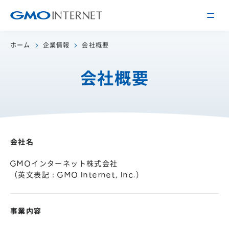
ホーム
企業情報
会社概要
企業情報
会社概要
トップメッセージ
会社概要
企業理念
サービス
関連会社
インターネット
インフラ事業
会社名
IR情報
アクセス
インターネット
広告・メディア事業
経営方針
GMOインターネット株式会社
沿革
（英文表記：GMO Internet, Inc.）
事業内容・戦略
役員紹介
IRライブラリー
採用情報
事業内容
株式・格付情報
働く環境を知る