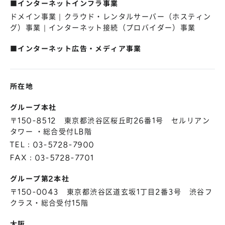
■インターネットインフラ事業
株主総会
仕事を知る
ドメイン事業｜クラウド・レンタルサーバー（ホスティン
IRカレンダー
会社を知る
グ）事業｜インターネット接続（プロバイダー）事業
よくあるご質問
人を知る
■インターネット広告・メディア事業
地域採用
障がい者採用
所在地
キャリア/アルバイト採用
グループ本社
〒150-8512 東京都渋谷区桜丘町26番1号 セルリアン
新卒採用
タワー ・総合受付LB階
TEL：03-5728-7900
FAX：03-5728-7701
グループ第2本社
〒150-0043 東京都渋谷区道玄坂1丁目2番3号 渋谷フ
クラス・総合受付15階
大阪