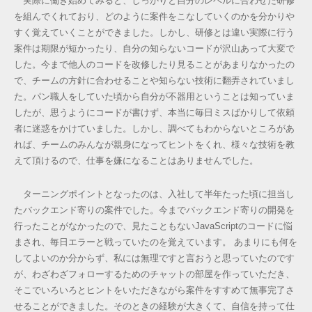
実際に働き始めてみると、しっかりと自分のレベルに合わせた研修
を組んでくれており、どのように案件をこなしていくのかを分かりや
すく覚えていくことができました。しかし、研修とは違い実際に行う
案件は期限が短かったり、自分の知らないコードが沢山あって大変で
した。今まで他人のコードを改修したり見ることがあまりなかったの
で、チームの方針に合わせることや知らない技術に翻弄されていまし
た。パン職人をしていた頃から自分が不器用ということは知っていま
したが、思うようにコードが書けず、本当に毎日ミスばかりして依頼
者に迷惑をかけていました。しかし、調べてもわからないところがあ
れば、チームのみんなが親身になってヒントをくれ、様々な技術を教
えて頂けるので、仕事を嫌になることはありませんでした。
ターニングポイントとなったのは、入社して半年たった頃に担当し
たバックエンド寄りの案件でした。今までバックエンド寄りの開発を
行ったことがなかったので、見たこともないJavaScriptのコードに悩
まされ、毎日エラーと戦っていたのを覚えています。 あまりにも何を
してよいのか分からず、私には無理ですと言おうと思っていたのです
が、わざわざフォローするためのチャットの部屋を作っていただき、
そこでいろいろとヒントをいただきながら案件をすすめて無事完了さ
せることができました。そのときの経験が大きくて、自信を持って仕