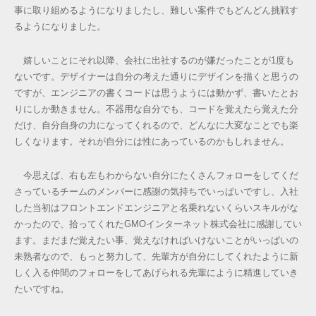
事に取り組めるようになりましたし、難しい案件でもどんどん挑戦す
るようになりました。
嬉しいことにそれ以降、会社に出社するのが嫌だったことが1度も
ないです。デザイナーは自分の考えた通りにデザインを描くと思うの
ですが、エンジニアの書くコードは思うようには動かず、書いたとお
りにしか動きません。不器用な自分でも、コードを覚えたら覚えた分
だけ、自分自身の力になってくれるので、どんなに大変なことでも楽
しくなります。それが自分には性にあっているのかもしれません。
今思えば、右も左もわからない自分にたくさんフォローをしてくだ
さっているチームのメンバーに感謝の気持ちでいっぱいですし、入社
した当初はフロントエンドエンジニアと名乗れないくらいスキルがな
かったので、拾ってくれたGMOインターネット株式会社に感謝してい
ます。まだまだ覚えたい事、覚えなければいけないことがいっぱいの
未熟者なので、もっと努力して、先輩方が自分にしてくれたように新
しく入る仲間のフォローをしてあげられる先輩にように精進していき
たいですね。