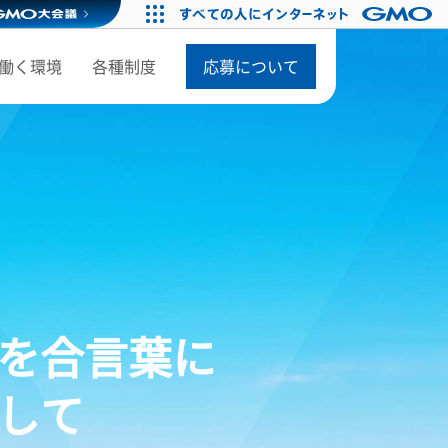
働く環境
各種制度
応募について
を合言葉に
して