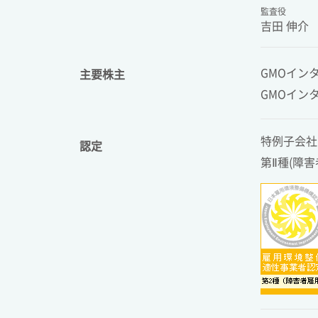
監査役
吉田 伸介
GMOイン
主要株主
GMOイン
特例子会社
認定
第Ⅱ種(障