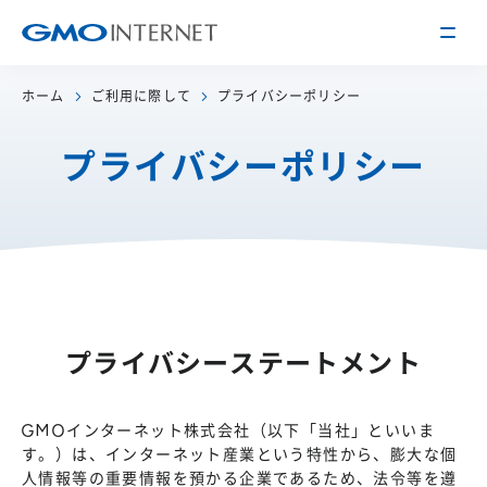
ホーム
ご利用に際して
プライバシーポリシー
企業情報
プライバシーポリシー
トップメッセージ
会社概要
企業理念
サービス
関連会社
インターネット
インフラ事業
IR情報
アクセス
インターネット
広告・メディア事業
経営方針
沿革
プライバシーステートメント
事業内容・戦略
役員紹介
IRライブラリー
採用情報
GMOインターネット株式会社（以下「当社」といいま
す。）は、インターネット産業という特性から、膨大な個
株式・格付情報
働く環境を知る
人情報等の重要情報を預かる企業であるため、法令等を遵