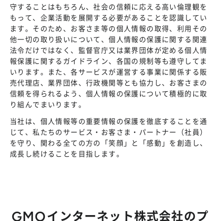
株主総会
守することはもちろん、社会の信頼に応える高い倫理観を
仕事を知る
もって、企業活動を展開する必要があることを認識してい
IRカレンダー
会社を知る
ます。そのため、お客さま等の個人情報の取得、利用その
よくあるご質問
他一切の取り扱いについて、個人情報の保護に関する関連
人を知る
法令だけではなく、監督官庁又は業界団体が定める個人情
地域採用
報保護に関するガイドライン、各国の規制等も遵守してま
いります。また、各サービスが運営する事業に関係する販
障がい者採用
売代理店、業界団体、行政機関等とも協力し、お客さまの
信頼を得られるよう、個人情報の保護について積極的に取
キャリア/アルバイト採用
り組んでまいります。
当社は、個人情報等の重要情報の保護を徹底することを通
新卒採用
じて、私たちのサービス・お客さま・パートナー（社員）
を守り、関わる全ての方の「笑顔」と「感動」を創造し、
成長し続けることを目指します。
GMOインターネット株式会社のプ