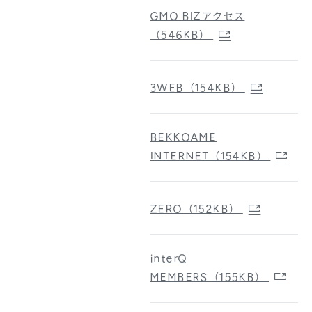
GMO BIZアクセス
（546KB）
3WEB（154KB）
BEKKOAME
INTERNET（154KB）
ZERO（152KB）
interQ
MEMBERS（155KB）