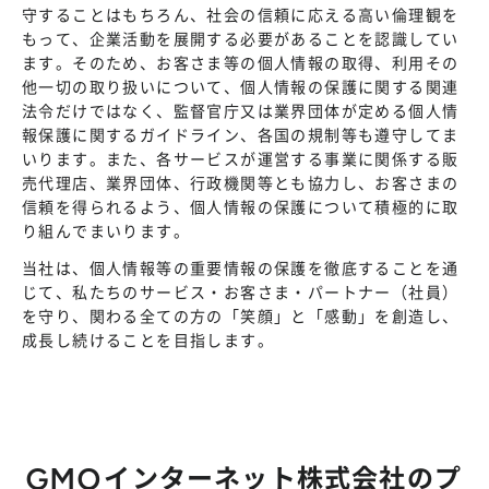
株主総会
守することはもちろん、社会の信頼に応える高い倫理観を
仕事を知る
もって、企業活動を展開する必要があることを認識してい
IRカレンダー
会社を知る
ます。そのため、お客さま等の個人情報の取得、利用その
よくあるご質問
他一切の取り扱いについて、個人情報の保護に関する関連
人を知る
法令だけではなく、監督官庁又は業界団体が定める個人情
地域採用
報保護に関するガイドライン、各国の規制等も遵守してま
いります。また、各サービスが運営する事業に関係する販
障がい者採用
売代理店、業界団体、行政機関等とも協力し、お客さまの
信頼を得られるよう、個人情報の保護について積極的に取
キャリア/アルバイト採用
り組んでまいります。
当社は、個人情報等の重要情報の保護を徹底することを通
新卒採用
じて、私たちのサービス・お客さま・パートナー（社員）
を守り、関わる全ての方の「笑顔」と「感動」を創造し、
成長し続けることを目指します。
GMOインターネット株式会社のプ