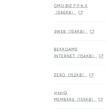
GMO BIZアクセス
（546KB）
3WEB（154KB）
BEKKOAME
INTERNET（154KB）
ZERO（152KB）
interQ
MEMBERS（155KB）