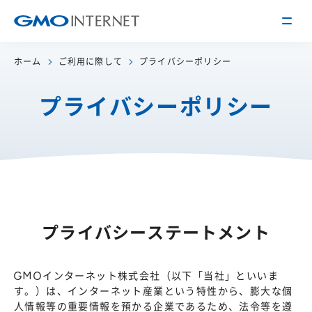
ホーム
ご利用に際して
プライバシーポリシー
企業情報
プライバシーポリシー
トップメッセージ
会社概要
企業理念
サービス
関連会社
インターネット
インフラ事業
IR情報
アクセス
インターネット
広告・メディア事業
経営方針
沿革
プライバシーステートメント
事業内容・戦略
役員紹介
IRライブラリー
採用情報
GMOインターネット株式会社（以下「当社」といいま
す。）は、インターネット産業という特性から、膨大な個
株式・格付情報
働く環境を知る
人情報等の重要情報を預かる企業であるため、法令等を遵