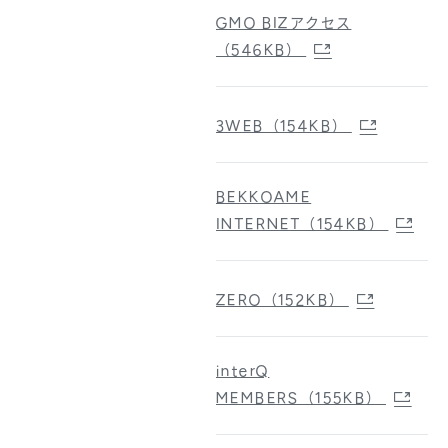
GMO BIZアクセス
（546KB）
3WEB（154KB）
BEKKOAME
INTERNET（154KB）
ZERO（152KB）
interQ
MEMBERS（155KB）