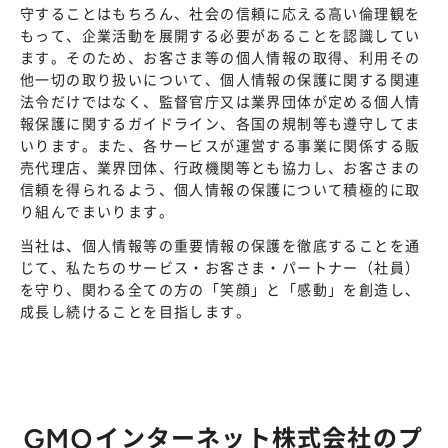
株主総会
守することはもちろん、社会の信頼に応える高い倫理観を
仕事を知る
もって、企業活動を展開する必要があることを認識してい
IRカレンダー
会社を知る
ます。そのため、お客さま等の個人情報の取得、利用その
よくあるご質問
他一切の取り扱いについて、個人情報の保護に関する関連
人を知る
法令だけではなく、監督官庁又は業界団体が定める個人情
地域採用
報保護に関するガイドライン、各国の規制等も遵守してま
いります。また、各サービスが運営する事業に関係する販
障がい者採用
売代理店、業界団体、行政機関等とも協力し、お客さまの
信頼を得られるよう、個人情報の保護について積極的に取
キャリア/アルバイト採用
り組んでまいります。
当社は、個人情報等の重要情報の保護を徹底することを通
新卒採用
じて、私たちのサービス・お客さま・パートナー（社員）
を守り、関わる全ての方の「笑顔」と「感動」を創造し、
成長し続けることを目指します。
GMOインターネット株式会社のプ