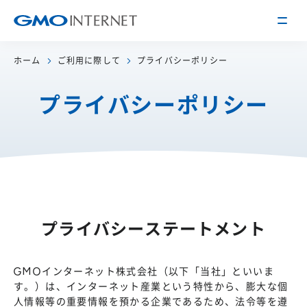
ホーム
ご利用に際して
プライバシーポリシー
企業情報
プライバシーポリシー
トップメッセージ
会社概要
企業理念
サービス
関連会社
インターネット
インフラ事業
IR情報
アクセス
インターネット
広告・メディア事業
経営方針
沿革
プライバシーステートメント
事業内容・戦略
役員紹介
IRライブラリー
採用情報
GMOインターネット株式会社（以下「当社」といいま
す。）は、インターネット産業という特性から、膨大な個
株式・格付情報
働く環境を知る
人情報等の重要情報を預かる企業であるため、法令等を遵