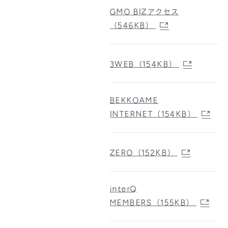
GMO BIZアクセス
（546KB）
3WEB（154KB）
BEKKOAME
INTERNET（154KB）
ZERO（152KB）
interQ
MEMBERS（155KB）