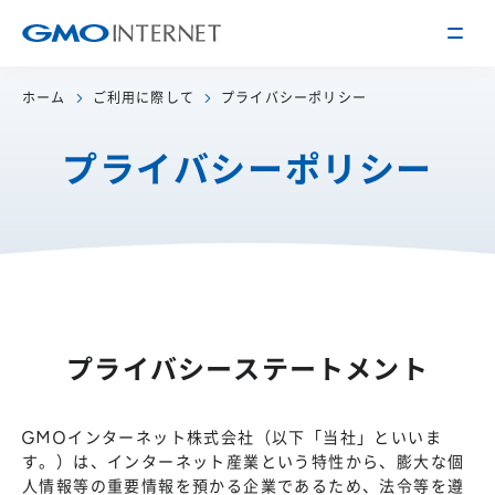
ホーム
ご利用に際して
プライバシーポリシー
企業情報
プライバシーポリシー
トップメッセージ
会社概要
企業理念
サービス
関連会社
インターネット
インフラ事業
IR情報
アクセス
インターネット
広告・メディア事業
経営方針
沿革
プライバシーステートメント
事業内容・戦略
役員紹介
IRライブラリー
採用情報
GMOインターネット株式会社（以下「当社」といいま
す。）は、インターネット産業という特性から、膨大な個
株式・格付情報
働く環境を知る
人情報等の重要情報を預かる企業であるため、法令等を遵