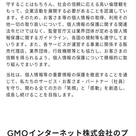
株主総会
守することはもちろん、社会の信頼に応える高い倫理観を
仕事を知る
もって、企業活動を展開する必要があることを認識してい
IRカレンダー
会社を知る
ます。そのため、お客さま等の個人情報の取得、利用その
よくあるご質問
他一切の取り扱いについて、個人情報の保護に関する関連
人を知る
法令だけではなく、監督官庁又は業界団体が定める個人情
地域採用
報保護に関するガイドライン、各国の規制等も遵守してま
いります。また、各サービスが運営する事業に関係する販
障がい者採用
売代理店、業界団体、行政機関等とも協力し、お客さまの
信頼を得られるよう、個人情報の保護について積極的に取
キャリア/アルバイト採用
り組んでまいります。
当社は、個人情報等の重要情報の保護を徹底することを通
新卒採用
じて、私たちのサービス・お客さま・パートナー（社員）
を守り、関わる全ての方の「笑顔」と「感動」を創造し、
成長し続けることを目指します。
GMOインターネット株式会社のプ