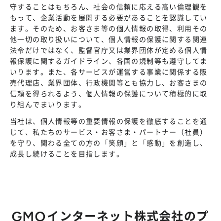
株主総会
守することはもちろん、社会の信頼に応える高い倫理観を
仕事を知る
もって、企業活動を展開する必要があることを認識してい
IRカレンダー
会社を知る
ます。そのため、お客さま等の個人情報の取得、利用その
よくあるご質問
他一切の取り扱いについて、個人情報の保護に関する関連
人を知る
法令だけではなく、監督官庁又は業界団体が定める個人情
地域採用
報保護に関するガイドライン、各国の規制等も遵守してま
いります。また、各サービスが運営する事業に関係する販
障がい者採用
売代理店、業界団体、行政機関等とも協力し、お客さまの
信頼を得られるよう、個人情報の保護について積極的に取
キャリア/アルバイト採用
り組んでまいります。
当社は、個人情報等の重要情報の保護を徹底することを通
新卒採用
じて、私たちのサービス・お客さま・パートナー（社員）
を守り、関わる全ての方の「笑顔」と「感動」を創造し、
成長し続けることを目指します。
GMOインターネット株式会社のプ