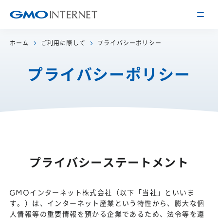
ホーム
ご利用に際して
プライバシーポリシー
企業情報
プライバシーポリシー
トップメッセージ
会社概要
企業理念
サービス
関連会社
インターネット
インフラ事業
IR情報
アクセス
インターネット
広告・メディア事業
経営方針
沿革
プライバシーステートメント
事業内容・戦略
役員紹介
IRライブラリー
採用情報
GMOインターネット株式会社（以下「当社」といいま
す。）は、インターネット産業という特性から、膨大な個
株式・格付情報
働く環境を知る
人情報等の重要情報を預かる企業であるため、法令等を遵