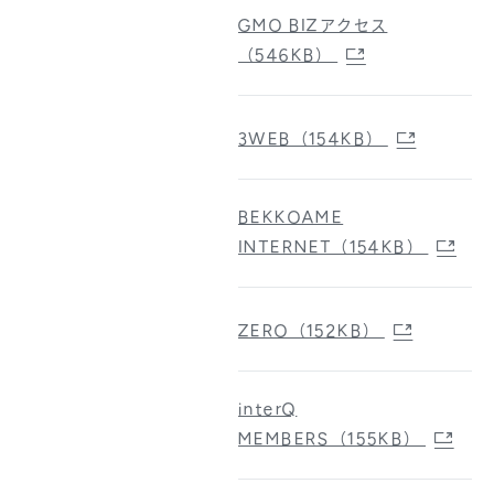
GMO BIZアクセス
（546KB）
3WEB（154KB）
BEKKOAME
INTERNET（154KB）
ZERO（152KB）
interQ
MEMBERS（155KB）