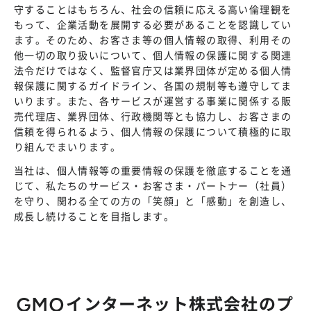
株主総会
守することはもちろん、社会の信頼に応える高い倫理観を
仕事を知る
もって、企業活動を展開する必要があることを認識してい
IRカレンダー
会社を知る
ます。そのため、お客さま等の個人情報の取得、利用その
よくあるご質問
他一切の取り扱いについて、個人情報の保護に関する関連
人を知る
法令だけではなく、監督官庁又は業界団体が定める個人情
地域採用
報保護に関するガイドライン、各国の規制等も遵守してま
いります。また、各サービスが運営する事業に関係する販
障がい者採用
売代理店、業界団体、行政機関等とも協力し、お客さまの
信頼を得られるよう、個人情報の保護について積極的に取
キャリア/アルバイト採用
り組んでまいります。
当社は、個人情報等の重要情報の保護を徹底することを通
新卒採用
じて、私たちのサービス・お客さま・パートナー（社員）
を守り、関わる全ての方の「笑顔」と「感動」を創造し、
成長し続けることを目指します。
GMOインターネット株式会社のプ