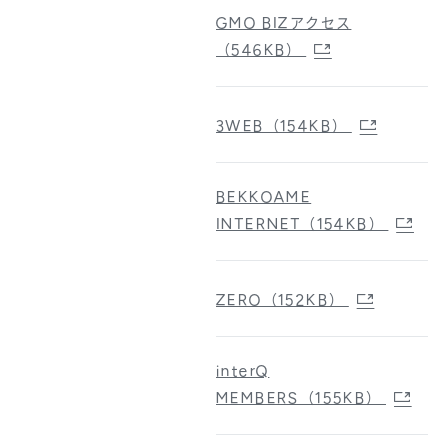
GMO BIZアクセス
（546KB）
3WEB（154KB）
BEKKOAME
INTERNET（154KB）
ZERO（152KB）
interQ
MEMBERS（155KB）